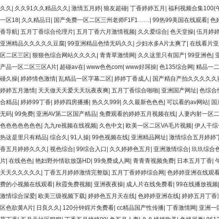
久久
|
久久91久久精品久久
|
激情五月婷
|
狼友超碰
|
丁香婷婷五月
|
福利视频合集100(
一区18
|
久久精品日
|
国产免费一区二区三州老师F1F1……
|
99热99美国在线观看
|
色
香导航
|
五月丁香综合伦理片
|
五月丁香六月激情视频
|
久久爱综合
|
色天堂操
|
伍月婷
亚洲精品久久久久久豆腐
|
99亚洲精品色情无码久久
|
少妇水多A片太爽了
|
在线看片亚
区二区三区
|
狠狠色综合网站久久久久
|
青青草激情网
|
久久这里只有国产
|
99亚洲色
|
产品一区二区三区A片
|
超碰av在
|
www色色com
|
www好屌操
|
色135综合网
|
精品一二
碰久操
|
婷婷情色激情
|
乱精品一区字幕二区
|
婷婷丁香成人
|
国产精自产拍久久久久久
婷婷五月激情
|
天天做天天爱天天玩夜夜爽
|
五月丁香综合啪啪
|
亚洲国产网址
|
色综合
合精品
|
婷婷99丁香
|
婷婷四房播播
|
热久久999
|
久久最新色色色
|
可以看的av网站
|
国
无码
|
99免费
|
亚洲AV第二区国产精品
|
免费观看的婷婷五月视频在线
|
人妻内射一区
色色色色色色色
|
九九re视频在线视频
|
久色中文
|
欧美一区二区VA毛片视频
|
伊人干综
热这是里只有精品
|
综合久
|
91人操
|
99色视频在线
|
亚洲精品网址
|
激情综合五月婷婷
香五月婷婷久久久
|
视色综合
|
99综合入口
|
久久婷婷色五月
|
亚洲激情综合
|
玖玖综合
片
|
在线色色
|
艳妇野外情欲放荡HD
|
99免费成人网
|
青青青视频免费
|
日本五月丁香
|
天天久久久久久
|
丁香五月婷婷激情完整版
|
五月丁香婷婷综合网
|
色婷婷亚洲在线观
费的小视频在线观看
|
秋霞免费视频
|
亚洲夜夜操
|
成人片在线免费看
|
99在线播放视频
激情综合深爱
|
欧美三级视频下载
|
婷婷色五月天在线
|
色婷婷亚洲在线
|
婷婷五月丁香
区色欲黄A片
|
日良久久
|
120分钟婬片免费看
|
cc精品国产性传播
|
丁香激情网
|
亚洲一