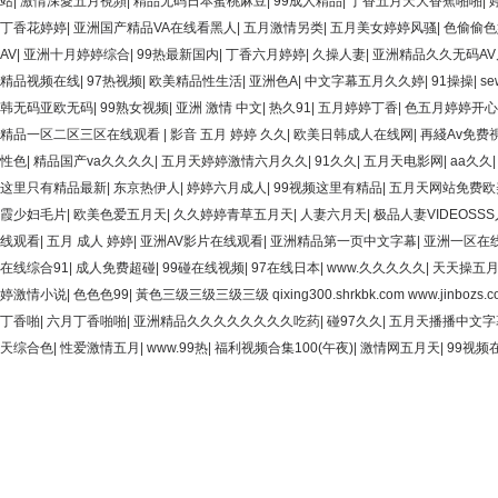
站
|
激情深愛五月視頻
|
精品无码日本蜜桃麻豆
|
99成人精品
|
丁香五月天大香蕉啪啪
|
丁香花婷婷
|
亚洲国产精品VA在线看黑人
|
五月激情另类
|
五月美女婷婷风骚
|
色偷偷色
AV
|
亚洲十月婷婷综合
|
99热最新国内
|
丁香六月婷婷
|
久操人妻
|
亚洲精品久久无码A
精品视频在线
|
97热视频
|
欧美精品性生活
|
亚洲色A
|
中文字幕五月久久婷
|
91操操
|
se
韩无码亚欧无码
|
99熟女视频
|
亚洲 激情 中文
|
热久91
|
五月婷婷丁香
|
色五月婷婷开心
精品一区二区三区在线观看
|
影音 五月 婷婷 久久
|
欧美日韩成人在线网
|
再綫Av免费
性色
|
精品国产va久久久久
|
五月天婷婷激情六月久久
|
91久久
|
五月天电影网
|
aa久久
这里只有精品最新
|
东京热伊人
|
婷婷六月成人
|
99视频这里有精品
|
五月天网站免费欧
霞少妇毛片
|
欧美色爱五月天
|
久久婷婷青草五月天
|
人妻六月天
|
极品人妻VIDEOSS
线观看
|
五月 成人 婷婷
|
亚洲AV影片在线观看
|
亚洲精品第一页中文字幕
|
亚洲一区在
在线综合91
|
成人免费超碰
|
99碰在线视频
|
97在线日本
|
www.久久久久久
|
天天操五
婷激情小说
|
色色色99
|
黃色三级三级三级三级 qixing300.shrkbk.com www.jinbozs.co
丁香啪
|
六月丁香啪啪
|
亚洲精品久久久久久久久久吃药
|
碰97久久
|
五月天播播中文字
天综合色
|
性爱激情五月
|
www.99热
|
福利视频合集100(午夜)
|
激情网五月天
|
99视频