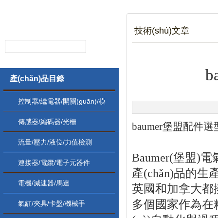
技術(shù)文章
b
產(chǎn)品目錄
控制器/繼電器/開關(guān)/模
塊
傳感器/編碼器/光柵
baumer堡盟配件選
流量/壓力/液位/力值檢測
Baumer(堡盟
連接器/電纜/電子元器件
產(chǎn)品的生產(
電機/減速器/馬達
英國和加拿大都擁有
多個國家作為在精密傳
氣缸/夾具/卡盤/機械手