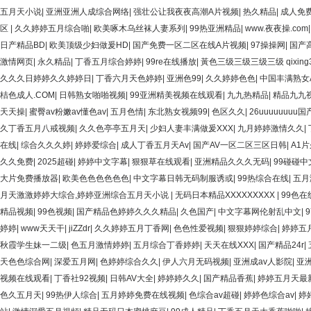
五月天小说
|
亚洲亚洲人成综合网络
|
强壮公让我夜夜高潮A片视频
|
热久精品
|
成人免费
区
|
久久婷婷五月综合啪
|
欧美啄木乌丝袜人妻系列
|
99热亚洲精品
|
www.夜夜操.com
日产精品BD
|
欧美顶级少妇做爰HD
|
国产免费一区二区在线A片视频
|
97操操网
|
国产
激情网页
|
永久精品
|
丁香五月综合婷婷
|
99re在线播放
|
黃色三级三级三级三级 qixing300.s
久久久日婷婷久久婷婷日
|
丁香六月天色婷婷
|
亚洲色99
|
久久婷婷色色
|
中国丰满熟女
桔色成人.COM
|
日韩熟女啪啪视频
|
99亚洲精美视频在线观看
|
九九热精品
|
精品九九
天天操
|
蜜臀av粉嫩av懂色av
|
五月色情
|
东北熟女视频99
|
色区久久
|
26uuuuuuuu国
久丁香五月八戒视频
|
久久色亭亭五月天
|
少妇人妻丰满做爰XXX
|
九月婷婷激情久久
|
在线
|
综合久久久婷
|
婷婷爱综合
|
成人丁香五月天Av
|
国产AV一区二区三区日韩
|
A1
久久免费
|
2025超碰
|
婷婷中文字幕
|
狠狠草在线观看
|
亚洲精品久久久无码
|
99碰碰中
大片免费播放器
|
欧美色色色色色色
|
中文字幕日韩无码制服诱或
|
99热综合在线
|
五月
月天激激婷婷大综合,婷婷亚洲综合五月天小说
|
无码日本精品XXXXXXXXX
|
99色
精品视频
|
99色视频
|
国产精品色婷婷久久久精品
|
久色国产
|
中文字幕网伦射乱中文
|
婷婷
|
www天天干
|
jiZZdr
|
久久婷婷五月丁香网
|
色色性爱视频
|
狠狠婷婷综合
|
婷婷五
秋霞学生妹一二级
|
色五月激情婷婷
|
五月综合丁香婷婷
|
天天在线XXX
|
国产精品24r
|
天色色综合网
|
深爱五月网
|
色婷婷综合久久
|
伊人六月无码视频
|
亚洲成av人影院
|
亚
视频在线观看
|
丁香社92视频
|
日韩AV大全
|
婷婷婷久久
|
国产精品香蕉
|
婷婷五月天最
色久五月天
|
99热伊人综合
|
五月婷婷免费在线视频
|
色综合av超碰
|
婷婷色综合av
|
婷