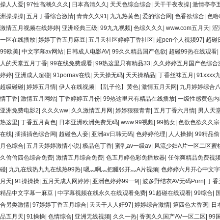
操人人爱
|
97性高潮久久久
|
日本高清久久
|
天天色综合综合
|
天干干夜夜操
|
激情亭亭
洲操操操
|
五月丁香综合激情
|
青青久久91
|
九九热黄色
|
爱的综合网
|
色香欲综合
|
色噜
激情五月视频在线婷婷
|
亚洲经典三级
|
99九九视频
|
色综久久久
|
www.com五月天
|
涩
一区在线播放
|
婷婷丁香五月麻豆
|
五月天社区婷婷丁香社区
|
超pen个人视频97
|
超碰
99欧美
|
中文字幕av网站
|
日韩成人电影AV
|
99久久精品国产色欲
|
超碰99热在线观看
|
人的天堂五月丁香
|
99在线免费观看
|
99热这里只有精品33
|
久久婷婷五月国产色综合
婷婷
|
亚洲成人超碰
|
91pornav在线
|
天天操无码
|
天天操精品
|
丁香丝袜五月
|
91xxxx
超级碰碰
|
婷婷五月情
|
伊人在线视频
|
【乱子伦】黄色
|
激情五月天网
|
九月婷婷综合
情丁香
|
激情五月网站
|
丁香婷婷五月份
|
99热这里只有精品在线播放
|
一级性感黄色内
亚洲免费电影2
|
久久久ww
|
久久激情五月网
|
婷婷狠狠青青
|
五月丁香六月情
|
男人天堂
热这里
|
丁香五月黄色
|
日本亚洲欧洲免费旡码
|
www.99视频
|
99熟女
|
色欲色欲久久宗
在线
|
插插插色综合网
|
超碰色人妾
|
亚洲av日韩无码
|
色婷婷伦理
|
人人操操
|
99精品
月色综合
|
五月天婷婷激情小说
|
极品色丁香
|
蜜乳av一级av
|
风流少妇A片一区二区蜜
久偷偷四色综合免费
|
激情五月综合免费
|
色五月婷色彩免播放器
|
任你爽精品免费视频
碰
|
九九在线热九九在线热99热
|
嗯灬啊灬把腿张开灬A片视频
|
色婷婷六月开心中文字
月天
|
91操操操
|
五月天成人网婷婷
|
亚洲色婷婷99一9|
|
波多野结衣AV无码Porn
|
丁香
精品中文字幕一麻豆
|
中字幕视频在线永久在线观看免费
|
91超碰在线观看
|
99综合
|
合另类激情
|
97婷婷丁香五月综合
|
天天干人人奸97
|
婷婷综合激情
|
第四色大香蕉
|
日
品五月天
|
91操操
|
色情综合
|
亚洲无线视频
|
久久一热
|
香蕉久久国产AV一区二区
|
99