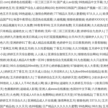
日.com
|
婷婷色在线观看
|
一区三区三区不卡
|
国产成人av在线
|
99热精品中文字幕
|
九
婷婷色五月
|
亚洲国产综合人成综合网站00
|
色9999日韩国产
|
国偷自产视频一区二区
色五月天在线
|
99热超碰人
|
激情合网婷婷
|
777精品久无码人妻蜜桃
|
97久久人人
|
欧
品国产91
|
秋霞午夜理论
|
思思热在线观看
|
久碰视频
|
狠狠色狠狠操
|
色婷婷XXXXX
|
9
久精品视频3
|
91久久免费
|
99青青草99
|
五月天婷婷免费
|
天天插夜夜爽
|
久久机热/这
只有精品
|
超碰色女人
|
色丁香婷婷
|
无码一区二区三区亚洲人妻
|
婷婷综合九色伊人
|
合
|
婷婷九月激情
|
欧美日韩成人h
|
91打屁股视频网站
|
白天AV月月
|
猫咪伊人久久
|
丁
色六月
|
亚洲婷婷91丁香
|
成人精品在线观看
|
色婷婷中文
|
日日夜夜婷婷
|
大香蕉啪啪
|
丁香网五月网
|
黄色五月婷
|
久久性爱视频
|
丁香五月日啪
|
久久33视频
|
五月婷中文字
小说
|
婷婷五月天综合蜜桃
|
人人操人
|
亚洲综合激情五月久久
|
狠狠色综合网站
|
91精
情婷
|
欧美成人精品A片免费一区99
|
狠狠色综合无线观看
|
91九色视频
|
久久只这里有
片麻豆
|
99久在线精品99re8热
|
五月开心婷婷极品激情
|
97操碰98
|
依人大香蕉
|
亚洲
人
|
婷婷五月丁香五月
|
五月天成人综合
|
六月综和久久
|
九九热re99re6在线精品
|
欧美
婷色色
|
五月婷婷激情久久
|
丁香婷婷综合五月天
|
色婷婷天堂
|
色吧网91
|
少妇水多A
99热8
|
人人操人人干AV
|
热成人网
|
操人妻90p
|
超碰9
|
久久婷婷五月综合一
|
欧美日韩
天
|
色播播婷婷
|
超碰成人影视
|
亚洲人成www在线播放
|
色屌丝中文字幕
|
六月撸婷婷
|
色五月
|
久色网
|
天堂成人A片永久免费网站
|
婷婷五月天堂
|
97热在线精品
|
丁香五月天
婷婷五月天综合久久
|
亚洲精品成人片在线播
|
激情网色五月
|
狠狠色婷
|
337久久
|
五月
国产精品色
|
久久天天
|
色99视频
|
日产精品久久久久久久蜜臀
|
99色网站
|
99久热
|
五