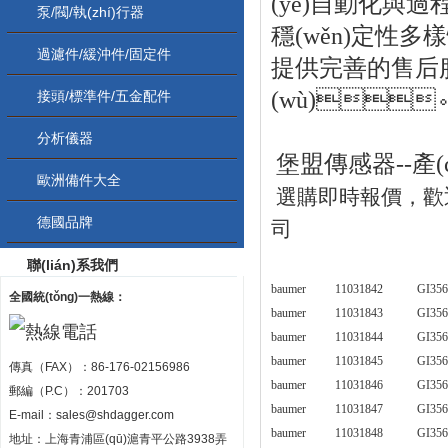
(yè)自動化與過程
泵/閥/執(zhí)行器
穩(wěn)定性多
過濾件/緩沖件/固定件
提供完善的售后服務
(wù)

接頭/標準件/五金配件
分析儀器
堡盟傳感器
--
歐洲備件大全
選購即時報價，歡
德國品牌
司
聯(lián)系我們
baumer
11031842
GI356
全國統(tǒng)一熱線：
baumer
11031843
GI356
baumer
11031844
GI356
baumer
11031845
GI356
傳真（FAX）：86-176-02156986
baumer
11031846
GI356
郵編（P.C）：201703
baumer
11031847
GI356
E-mail：
sales@shdagger.com
baumer
11031848
GI356
地址：上海青浦區(qū)滬青平公路3938弄