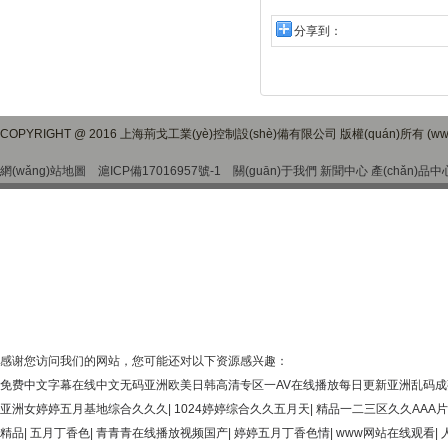
分享到：
COPYRIGHT @ 2016 上海荊戈工業(yè)控制設(shè)備有限公司 版權(quán)所有 (www.
網(wǎng)站地圖
滬ICP備17016957號-1
關(guān)于我們
新聞中心
產(chǎn)品中
感谢您访问我们的网站，您可能还对以下资源感兴趣：
免费中文字幕在线中文无码亚洲欧美日韩高清专区一AV在线播放每日更新亚洲乱码
亚洲女婷婷五月基地综合久久久
|
1024婷婷综合久久五月天
|
精品一二三区久久AAA片
精品
|
五月丁香色
|
青青青在线播放视频国产
|
婷婷五月丁香色情
|
www网站在线观看
|