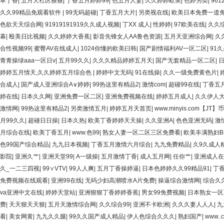
草丁香
|
五月天社区狠狠
|
丁香五月婷婷99
|
色五月人妻
|
久久婷婷欧美
|
色婷另类
|
96
久久99精品免观看软件
|
99无码超碰
|
丁香五月大片
|
另类视在线
|
欧美日本免费一道
色欲天天综合网
|
91919191919久久成人视频
|
丁XX 成人
|
性婷婷
|
97欧美在线
|
久久综
幕
|
殴美日比视频
|
久久婷婷大香蕉
|
影音先锋女人AA鲁色资源
|
五月天亚洲综合网
|
久
合性视频99
|
蜜臀AV在线成人
|
1024你懂的欧美曰韩
|
国产剧情福利AV一区二区
|
91
青青操绿aaa一区日v
|
五月99久久
|
久久久精品婷婷五月天
|
国产无套精品一区二区
|
婷婷五月情天,久久婷婷五月综合色
|
婷婷中文无码
|
91在线操
|
久久一级免费黄色片
|
合成人
|
国产成人亚洲综合A∨婷婷
|
99热这里有精品2
|
激情com
|
超碰99在线
|
丁香五
婷在线
|
日本久久网
|
亚洲免费一区二区
|
亚洲免费视频在线
|
婷婷五月成人
|
久久伊人
激情网
|
99热这里有精品2
|
另类激情五月
|
婷婷五月天首页
|
www.minyis.com【J
月99久久
|
超碰日日操
|
日本久热
|
欧美丁香婷婷天天操
|
久久亚洲A
|
色色亚洲无码
|
激
月综合在线
|
欧美丁香五月
|
www.色99
|
熟女人妻一区二区三区免费看
|
欧美丰满熟妇B
色99国产综合精品
|
九九日本视频
|
丁香五月激情六月综合
|
九九免费精品
|
久9久成人
影院
|
亚洲久艹
|
亚洲天堂99
|
A一级操
|
五月激情丁香
|
成人五月网
|
任你艹
|
亚洲成人在
久_一二三四视
|
99∨VTV
|
99人人爽
|
五月丁香操婷逼
|
日本色婷婷久久99精品91
|
丁
免费视频在线观看
|
亚洲99在线
|
无码少妇高潮喷水A片免费
|
操逼综合激情网
|
综合久久
va亚洲中文在线
|
婷婷天堂站
|
亚洲狠狠丁香婷婷香蕉
|
男女99免费视频
|
日本熟女一区
费
|
天天狠天天狠
|
五月天激情综合网
|
久久综合99
|
亚洲不卡欧洲
|
久久久妻人人人
|
九
看
|
美女网黄
|
九九久久腿
|
99久久国产成人精品
|
伊人色综合久久久
|
熟妇国产
|
www.