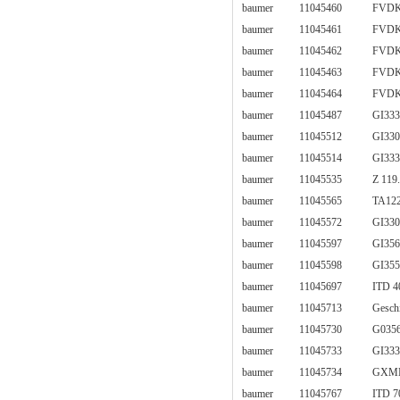
baumer
11045460
FVDK
baumer
11045461
FVDK
baumer
11045462
FVDK
baumer
11045463
FVDK
baumer
11045464
FVDK
baumer
11045487
GI333
baumer
11045512
GI33
baumer
11045514
GI333
baumer
11045535
Z 119
baumer
11045565
TA12
baumer
11045572
GI330
baumer
11045597
GI356
baumer
11045598
GI355
baumer
11045697
ITD 4
baumer
11045713
Geschi
baumer
11045730
G0356
baumer
11045733
GI333
baumer
11045734
GXMM
baumer
11045767
ITD 7