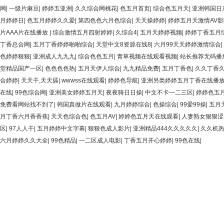
网
|
一级片麻豆
|
婷婷五亚洲
|
久久综合网桃花
|
色五月首页
|
综合色五月天
|
亚洲韩国日
月婷婷日
|
色五月婷婷久久爱
|
第四色色六月色综合
|
天天操婷婷
|
婷婷五月天激情AV影
片AAA片在线播放
|
综合激情五月四射婷婷
|
久综合4
|
五月天婷婷视频
|
婷婷丁香五月
丁香总合网
|
五月丁香婷婷啪啪综合
|
天堂中文8资源在线8
|
六月99天天婷婷激情综合
|
色婷婷狠狠
|
亚洲成人九九九
|
综合色色五月
|
青草视频在线观看视频
|
站长推荐无码播
堂精品国产一区
|
色色色色热
|
五月天伊人综合
|
九九精品免费
|
五月丁香色
|
久久丁香
合婷婷
|
天天干,天天舔
|
wwwss在线观看
|
婷婷色导航
|
亚洲另类婷婷五月丁香在线播
在线
|
99色综合网
|
亚洲美女婷婷五月天
|
夜夜骑日日操
|
中文不卡一二三区
|
婷婷色五
免费看网站找不到了
|
韩国真做片在线观看
|
九月婷婷综合
|
色操综合
|
99爱99操
|
五月
月丁香六月香香蕉
|
天天色综合色
|
色五月AV
|
婷婷色五月天在线观看
|
人妻熟女狠狠涩
区
|
97人人干
|
五月婷婷中文字幕
|
狠狠色成人影片
|
亚洲精品444久久久久久
|
久久机
六月婷婷久久大全
|
99色精品
|
一二区成人电影
|
丁香五月开心婷婷
|
99色在线
|