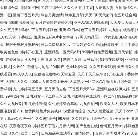
AV网站
|
无码四色色色
|
97人人干
|
婷婷五月激情网站
|
五月丁香激情啪啪
|
激情伊人
|
天操综合网
|
激情涩涩网
|
91精品综合久久久久久五月丁香
|
大香蕉人妻
|
女同激情久久
洲一区
|
激情丁香五月天
|
综合另类激情
|
婷婷五月草
|
天天日P天天射P
|
色五月综合网
|
婷激情四射深爱激情
|
五月婷婷婷婷婷婷艺术
|
亚洲AV成人在线观看
|
天天爱天天做天
久久五月天加勒比
|
丁香五月婷婷色
|
亚洲XX日本
|
色丁香五月婷婷
|
九九热在线视频,
|
18av天堂
|
丁香综合
|
亚洲色无码A片中文字幕
|
97黑人精品区
|
丰满女老板BD高清A片
天
|
狠狠干狠狠操狠狠爱
|
可以免费观看的av
|
丁香婷婷久久
|
啪啪日本欧美
|
五月丁香
欧美色色色
|
婷婷开心五月
|
亚洲精品一区无码A片
|
99啊精典免费视频
|
五月天偷拍
|
婷
费
|
婷婷激情五月天色
|
丁香 亚洲 久久
|
俺去也五月
|
日韩av干
|
91操在线视频
|
亚洲热
人操人
|
久热99
|
亚洲九九九九
|
99ri国产
|
色444综合网
|
久久五月天婷婷
|
天天擼久久
线观看
|
99玖玖人人
|
色狠狠色噜噜AV天堂五区
|
天天干天天色综合
|
开心五月丁香婷
整
|
大胆伊人久久
|
2050人人操免费工开爱
|
人妻熟女一区二区AV
|
激情五月综合网
|
丁
费试看
|
九九婷婷网五月天
|
五月天俺去也
|
丁香五月天BBw
|
亚洲综合在线伊人婷
|
五
线
|
99在线er热
|
爆乳熟女一区二区三区爆乳
|
操b视频在线观看一区二区
|
99精品偷自
久久九九玖玖
|
五月婷婷激情
|
久久婷婷综合基地
|
九九自拍网
|
欧美久人人
|
欧美日本
区电影
|
国产18禁黄网站禁片免费视频
|
深爱激情综合
|
久久久性爱视频
|
天天干com
|
文字幕av久久爽一区
|
久久9热综合
|
99爱操
|
久久婷婷五月综合色和
|
99干日日干
|
亚
在线
|
夜夜噜夜夜奇
|
婷婷五月丁香六月伊人网
|
国产色色在线
|
色情五月天se
|
婷婷色
无线
|
a久久
|
欧美十二区
|
日韩精品在线观看9
|
激情婷婷。
|
五月天另类图片区99
|
人妻