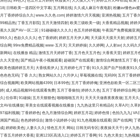
洲色优
|
99色人
|
色五月五月婷婷
|
秋霞簧片
|
人人摸人人干
|
婷婷五月天AV在线
|
欧美
18
|
日韩欧美一道四区中文字幕
|
五月网在线
|
久久成人麻豆午夜电影
|
粉嫩av懂色av
月丁香婷婷综合久久
|
www.久久色.com
|
婷婷激情六月天视频
|
亚洲热视频
|
五月丁香
99精品热
|
丁香五月影院
|
五月天激情四射
|
欧美三级欧美一级
|
大香蕉精品视频
|
婷婷
蕉久久国产AV一区二区
|
91碰碰碰久久久久
|
色五月婷婷视频
|
午夜国产免费视频亚洲
99久久
|
色欲久久久久
|
色丁香婷婷
|
婷婷五月天伊人网
|
天天舔天天摸天天射
|
婷婷五
综合网
|
99re免费精品视频
|
www·五月天
|
天天婷婷操
|
久久婷网
|
人人射av
|
久久码久
新网站
|
在线播放 精品
|
激情五月天婷婷丁香
|
五月色天五月色
|
大香蕉天堂
|
婷婷五月
久久天堂色
|
国产精品午夜小视频观看
|
超碰国产在线观看
|
激情综合网激情五月丁香
|
欧美色骚婷婷五月天
|
大香线蕉伊人
|
五月婷婷七月丁香
|
91久久国产自产拍夜夜91久
色色色无码
|
丁香 久久
|
熟女网站久久
|
六月伊人
|
草莓视频在线
|
无码99
|
五月丁香婷
综合视频网
|
欧美网站视频4399
|
日本99色
|
五月丁香婷婷俺
|
亚洲色欲欧美一区二区
婷
|
成人精品视频99在线观看免费
|
五月丁香偷拍
|
婷婷久久色
|
五月丁香婷婷综合网
|
久
|
任你草
|
91碰操
|
五月天狠狠色
|
啪啪啪啪五月天
|
天天天天做夜夜夜夜做
|
五月天久
文AV在线播放
|
草美女在线观看视频在线播放
|
九九热这里只有精品6
|
久草A片
|
久草
97福利视频
|
丁香婷婷色
|
色九月激情综合网
|
婷婷五月花
|
婷婷色情
|
色拍九九九
|
VA
洲国产精品
|
色色婷婷综合
|
激情小说婷婷小说
|
91九色视频在线观看
|
国产在线网
|
丁
成
|
婷婷欧美色
|
人妻久久久
|
情色五月天 网站
|
日韩无码专区
|
夜夜操天天干
|
伊人九热
丁香五月婷婷大香蕉
|
亚洲123区高清入口
|
婷婷五月丁香网
|
91 九色大美女
|
九热视频