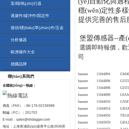
(yè)自動化與過
泵/閥/執(zhí)行器
穩(wěn)定性
過濾件/緩沖件/固定件
提供完善的售后服務
接頭/標(biāo)準(zhǔn)件/五金
堡盟傳感器
--
配件
分析儀器
選購即時報價，
歐洲備件大全
司
德國品牌
baumer
11044894
GM40
聯(lián)系我們
baumer
11044896
GI355
全國統(tǒng)一熱線：
baumer
11044898
GI355
baumer
11044899
G0AM
baumer
11044910
GXM7
傳真（FAX）：86-176-02156986
baumer
11044914
GBAM
郵編（P.C）：201703
baumer
11044956
TXG0
E-mail：
sales@shdagger.com
baumer
11045059
GBA2
地址：上海青浦區(qū)滬青平公路3938弄