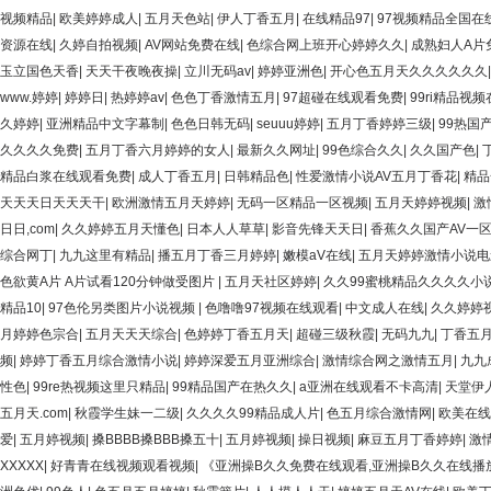
视频精品
|
欧美婷婷成人
|
五月天色站
|
伊人丁香五月
|
在线精品97
|
97视频精品全国在
资源在线
|
久婷自拍视频
|
AV网站免费在线
|
色综合网上班开心婷婷久久
|
成熟妇人A片
玉立国色天香
|
天天干夜晚夜操
|
立川无码av
|
婷婷亚洲色
|
开心色五月天久久久久久久
www.婷婷
|
婷婷日
|
热婷婷av
|
色色丁香激情五月
|
97超碰在线观看免费
|
99ri精品视
久婷婷
|
亚洲精品中文字幕制
|
色色日韩无码
|
seuuu婷婷
|
五月丁香婷婷三级
|
99热国
久久久久免费
|
五月丁香六月婷婷的女人
|
最新久久网址
|
99色综合久久
|
久久国产色
|
精品白浆在线观看免费
|
成人丁香五月
|
日韩精品色
|
性爱激情小说AV五月丁香花
|
精品
天天天日天天天干
|
欧洲激情五月天婷婷
|
无码一区精品一区视频
|
五月天婷婷视频
|
激
日日,com
|
久久婷婷五月天懂色
|
日本人人草草
|
影音先锋天天日
|
香蕉久久国产AV一
综合网丁
|
九九这里有精品
|
播五月丁香三月婷婷
|
嫩模aV在线
|
五月天婷婷激情小说电
色欲黄A片 A片试看120分钟做受图片
|
五月天社区婷婷
|
久久99蜜桃精品久久久久小
精品10
|
97色伦另类图片小说视频
|
色噜噜97视频在线观看
|
中文成人在线
|
久久婷婷
月婷婷色宗合
|
五月天天天综合
|
色婷婷丁香五月天
|
超碰三级秋霞
|
无码九九
|
丁香五
频
|
婷婷丁香五月综合激情小说
|
婷婷深爱五月亚洲综合
|
激情综合网之激情五月
|
九九
性色
|
99re热视频这里只精品
|
99精品国产在热久久
|
a亚洲在线观看不卡高清
|
天堂伊
五月天.com
|
秋霞学生妹一二级
|
久久久久99精品成人片
|
色五月综合激情网
|
欧美在线
爱
|
五月婷视频
|
搡BBBB搡BBB搡五十
|
五月婷视频
|
操日视频
|
麻豆五月丁香婷婷
|
激
XXXXX
|
好青青在线视频观看视频
|
《亚洲操B久久免费在线观看,亚洲操B久久在线播放》在