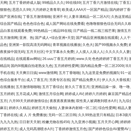
天网
|
五月丁香婷婷成人版
|
99精品久久久
|
99在线69
|
五月丁香六月激情在线
|
丁香五
狠狠色
|
思思久久99
|
六月婷婷之青青草
|
欧美成人AAA片一区国产精品
|
国内婷婷丁香
国产亚洲在线
|
丁香五月激情啪啪
|
亚洲不卡
|
人妻丰满精品一区二区A片
|
久热这里精
综合国产精品
|
色色色综合色
|
成人国产网站在线免费看
|
色噜噜狠狠色综合无码久久
品白浆在线观看免费
|
99热精品一
|
精品99在线
|
日产精品一线二线三线芒果
|
激情五月
五月激情网
|
亚洲、热
|
国产成人+综合亚洲+天堂
|
国产精品亚洲视频在线观看
|
人人干
品色
|
亚洲第一影院高清无码网站
|
青草视频在线播放
|
久色大
|
国产99视频永久免费
|
夜夜操中国无码
|
五月天社区
|
中文字幕永久免费
|
人人摸人人澡人人
|
久久久久久人妻
在线精品
|
在线观看av网站
|
26.uuu丁香五月婷婷
|
www.久9
|
色色婷婷婷丁香五月天
|
精品9
|
国内9l视频自拍老熟女九色
|
五月婷婷性爱网
|
国内精品免费一区二区2009
|
玖
手机在线
|
天天爽日日搞
|
www激情网
|
五月丁香啪啪
|
九九这里是免费的视频5
|
91一
色综合服务平台
|
成人丁香五月
|
另类专区在线
|
国产精品免费大片
|
伊人久久大香线蕉
在线播放
|
五月激情啪啪啪
|
五月丁香综合
|
射久久丁香五月
|
亚洲精品操一操、噜一噜
五月婷婷
|
五月花成人网
|
激情五月综合网
|
婷婷成人AV
|
婷婷六月婷婷
|
麻豆国产精品
五月
|
六月99天天婷婷激情综合
|
夜夜夜夜夜骑撸
|
双性美人被调教到喷水A片
|
九九综合
麻豆
|
婷婷久久精品
|
婷婷五月天偷拍
|
人妻体体内射精一区二区
|
综合性爱网
|
精品人
丁香婷在线
|
成 人 片 免费播放
|
无码一区二区日韩
|
久久99热这里只有精品
|
日本3级
九九九九热
|
日日射天天射
|
粉嫩尤物在线456
|
九九亚洲小视频
|
五月天开心网
|
婷婷婷
婷婷五月天
|
成人无码髙潮喷水A片
|
丁香婷婷激情五月色
|
国产婷婷色综合AV蜜臀AV