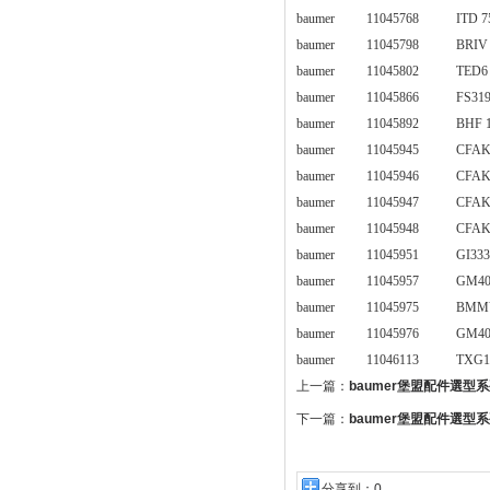
baumer
11045768
ITD 7
baumer
11045798
BRIV
baumer
11045802
TED6 
baumer
11045866
FS31
baumer
11045892
BHF 
baumer
11045945
CFAK
baumer
11045946
CFAK
baumer
11045947
CFAK
baumer
11045948
CFAK
baumer
11045951
GI333
baumer
11045957
GM40
baumer
11045975
BMMV
baumer
11045976
GM40
baumer
11046113
TXG1
上一篇：
baumer堡盟配件選型系
下一篇：
baumer堡盟配件選型系
分享到：
0