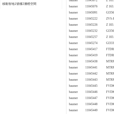
baumer
11045072
Z 163
移動智地1號樓2層橙空間
baumer
11045076
Z 163
baumer
11045091
GI356
baumer
11045222
ZVS-
baumer
11045226
Z 183
baumer
11045232
GI356
baumer
11045257
Z 183
baumer
11045274
GI333
baumer
11045417
FTDR
baumer
11045419
FTDR
baumer
11045438
MTRM
baumer
11045441
MTRM
baumer
11045442
MTRM
baumer
11045443
MTRM
baumer
11045445
FVDK
baumer
11045446
FVDK
baumer
11045447
FVDK
baumer
11045448
FVDK
baumer
11045449
FVDK