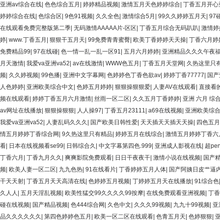
亚洲av综合在线
|
色色综合五月
|
婷婷精品视频
|
激情五月天色婷婷综合
|
丁香五月开心
婷婷综合在线
|
色综合区
|
9色91视频
|
久久全色
|
激情综合5月
|
99久久婷婷五月天
|
9
在线观看免费完整版第二季
|
无码激情AAAAA片-区区
|
丁香五月综合无码趴趴
|
激情婷
婷
|
www.丁香五月
|
狠狠干五月天
|
99免费青青蜜臀
|
欧美丁香婷婷天天操
|
丁香六月婷
免费精品99
|
97在线碰
|
色一情一乱一乱一区91
|
五月六月婷婷
|
亚洲精品久久久午夜
月天激情
|
我爱va亚洲va52
|
av在线激情
|
WWW色五月
|
丁香五月天堂网
|
久热这里只
频
|
久久婷视频
|
99色播
|
亚洲中文字幕网
|
色婷婷色丁香色欲av
|
婷婷丁香77777
|
国产
人色婷婷
|
亚洲欧美综合中文
|
色婷五月婷婷
|
狠狠操狠狠爱
|
人妻AV在线观看
|
直接看的
频在线观看
|
婷婷丁香五月六月激情
|
丝雨一区二区
|
久久五月丁香婷婷
|
亚洲 六月 综
av网址在线播放
|
狠狠操狠狠
|
人人操97
|
丁香五月23111
|
a69在线视频
|
亚洲欧美综合
我爱va亚洲va52
|
人妻乱码久久久
|
国产欧美日韩性爱
|
天天插天天插天天操
|
四色五月
情五月婷婷丁香综合网
|
9久热这里只有精品
|
婷婷五月在线综合
|
激情五月婷婷丁香六
看
|
日本在线视频看se99
|
日韩综合久
|
中文字幕第四色.999
|
亚洲成人影视在线
|
超pe
丁香六月
|
丁香九月久久
|
爽爽影院免费观看
|
日日干夜夜干
|
激情小说在线视频
|
国产
频
|
欧美人妻一区二区
|
九九色热
|
91在线看片
|
丁香婷婷五月人体
|
国产阿姨日皮艹逼
干天天射
|
丁香五月天天高清在线
|
色婷婷五月视频
|
丁婷婷五月天在线播放
|
91综合色
久人人
|
五月天淫乱视频
|
欧美性猛交99久久久久99按摩
|
在线免费观看亚洲视频
|
丁香
碰在线视频
|
国产精品视频
|
色444综合网
|
久色中文
|
久久久99视频
|
九九十99视频
|
亚
品久久久久久久
|
第四色婷婷色五月
|
欧美一区二区在线观看
|
色青五月天
|
色婷狠狠
|