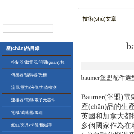
技術(shù)文章
b
產(chǎn)品目錄
控制器/繼電器/開關(guān)/模
塊
傳感器/編碼器/光柵
baumer堡盟配件選
流量/壓力/液位/力值檢測
Baumer(堡盟
連接器/電纜/電子元器件
產(chǎn)品的生產(
電機/減速器/馬達
英國和加拿大都擁有自
多個國家作為在精
氣缸/夾具/卡盤/機械手